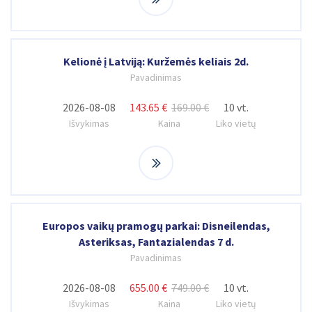
Kelionė į Latviją: Kuržemės keliais 2d.
Pavadinimas
2026-08-08
143.65 €
169.00 €
10 vt.
Išvykimas
Kaina
Liko vietų
Europos vaikų pramogų parkai: Disneilendas,
Asteriksas, Fantazialendas 7 d.
Pavadinimas
2026-08-08
655.00 €
749.00 €
10 vt.
Išvykimas
Kaina
Liko vietų