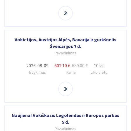
Vokietijos, Austrijos Alpės, Bavarija ir gurkšnelis
Šveicarijos 7 d.
Pavadinimas
2026-08-09
602.10 €
689.00 €
10 vt.
Išvykimas
Kaina
Liko vietų
Naujiena! Vokiškasis Legolendas ir Europos parkas
5 d.
Pavadinimas