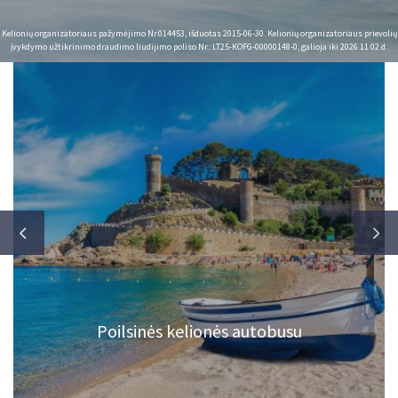
Kelionių organizatoriaus pažymėjimo Nr.014453, išduotas 2015-06-30. Kelionių organizatoriaus prievolių
įvykdymo užtikrinimo draudimo liudijimo poliso Nr.: LT25-KOFG-00000148-0, galioja iki 2026 11 02 d.
Poilsinės kelionės autobusu