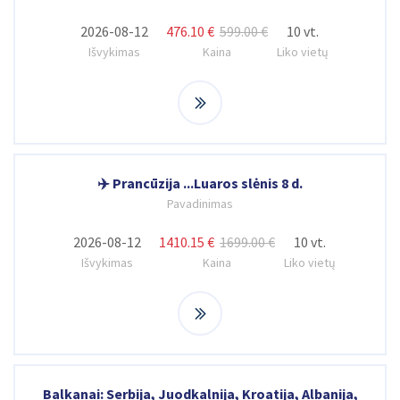
2026-08-12
476.10 €
599.00 €
10 vt.
Išvykimas
Kaina
Liko vietų
✈️ Prancūzija ...Luaros slėnis 8 d.
Pavadinimas
2026-08-12
1410.15 €
1699.00 €
10 vt.
Išvykimas
Kaina
Liko vietų
Balkanai: Serbija, Juodkalnija, Kroatija, Albanija,