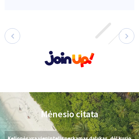
Mėnesio citata
Kelionės yra vienintelis perkamas dalykas, dėl kurio