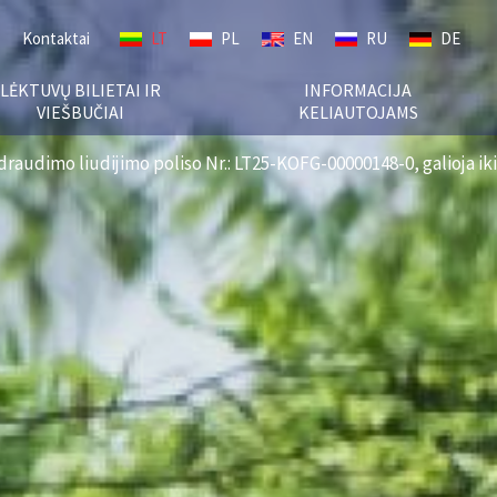
Kontaktai
LT
PL
EN
RU
DE
LĖKTUVŲ BILIETAI IR
INFORMACIJA
VIEŠBUČIAI
KELIAUTOJAMS
raudimo liudijimo poliso Nr.: LT25-KOFG-00000148-0, galioja iki