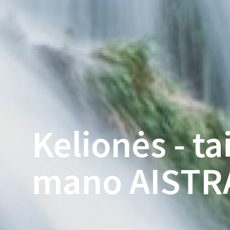
Kelionės - ta
mano AISTR