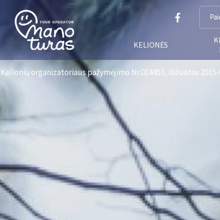
K
KELIONĖS
Kelionių organizatoriaus pažymėjimo Nr.014453, išduotas 2015-0