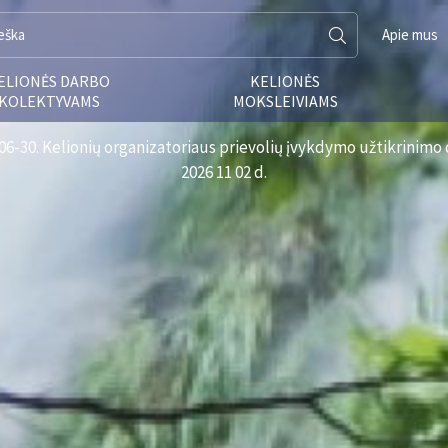
Apie mus
ELIONĖS DARBO
KELIONĖS
KOLEKTYVAMS
MOKSLEIVIAMS
6-30. Kelionių organizatoriaus prievolių įvykdymo užtikrinimo d
2026 11 02 d.