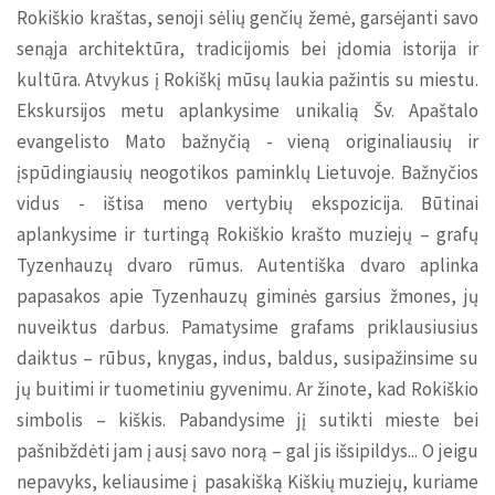
Rokiškio kraštas, senoji sėlių genčių žemė, garsėjanti savo
senąja architektūra, tradicijomis bei įdomia istorija ir
kultūra. Atvykus į Rokiškį mūsų laukia pažintis su miestu.
Ekskursijos metu aplankysime unikalią Šv. Apaštalo
evangelisto Mato bažnyčią - vieną originaliausių ir
įspūdingiausių neogotikos paminklų Lietuvoje. Bažnyčios
vidus - ištisa meno vertybių ekspozicija. Būtinai
aplankysime ir turtingą Rokiškio krašto muziejų – grafų
Tyzenhauzų dvaro rūmus. Autentiška dvaro aplinka
papasakos apie Tyzenhauzų giminės garsius žmones, jų
nuveiktus darbus. Pamatysime grafams priklausiusius
daiktus – rūbus, knygas, indus, baldus, susipažinsime su
jų buitimi ir tuometiniu gyvenimu. Ar žinote, kad Rokiškio
simbolis – kiškis. Pabandysime jį sutikti mieste bei
pašnibždėti jam į ausį savo norą – gal jis išsipildys... O jeigu
nepavyks, keliausime į pasakišką Kiškių muziejų, kuriame