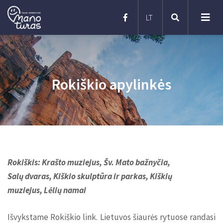
Poilsinės kelionės
Rokiškio apylinkės
Kelionės autobusu po Lietuvą
Pažintinės kelionės
Kelionės moksleiviams po Lietuvą
Kelionės autobusu į užsienį
Kruizai
Kelionės moksleiviams į užsienį
Kelionės lėktuvu
Egzotinės kelionės
Rokiškis: Krašto muziejus, Šv. Mato bažnyčia,
Slidinėjimas kalnuose
Salų dvaras, Kiškio skulptūra ir parkas, Kiškių
muziejus, Lėlių namai
Išvykstame Rokiškio link. Lietuvos šiaurės rytuose randasi