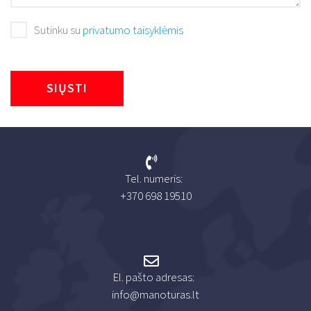
Sutinku su
privatumo taisyklėmis
SIŲSTI
Tel. numeris:
+370 698 19510
El. pašto adresas:
info@manoturas.lt