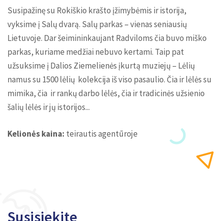
Susipažinę su Rokiškio krašto įžimybėmis ir istorija,
vyksime į Salų dvarą. Salų parkas – vienas seniausių
Lietuvoje. Dar šeimininkaujant Radviloms čia buvo miško
parkas, kuriame medžiai nebuvo kertami. Taip pat
užsuksime į Dalios Ziemelienės įkurtą muziejų – Lėlių
namus su 1500 lėlių kolekcija iš viso pasaulio. Čia ir lėlės su
mimika, čia ir rankų darbo lėlės, čia ir tradicinės užsienio
šalių lėlės ir jų istorijos...
Kelionės kaina:
teirautis agentūroje
Susisiekite