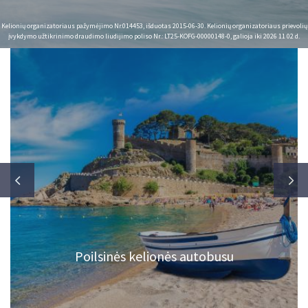
Kelionių organizatoriaus pažymėjimo Nr.014453, išduotas 2015-06-30. Kelionių organizatoriaus prievolių
įvykdymo užtikrinimo draudimo liudijimo poliso Nr.: LT25-KOFG-00000148-0, galioja iki 2026 11 02 d.
Poilsinės kelionės autobusu