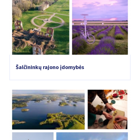
Šalčininkų rajono įdomybės