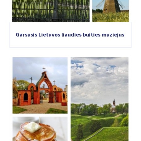
Garsusis Lietuvos liaudies buities muziejus