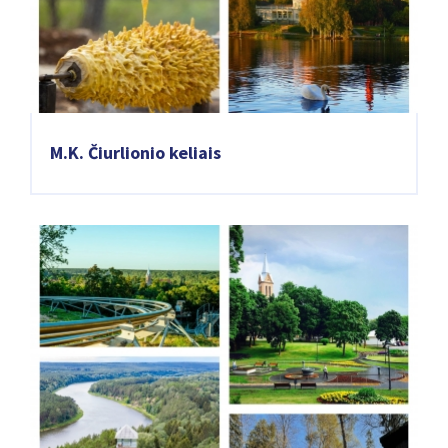
M.K. Čiurlionio keliais